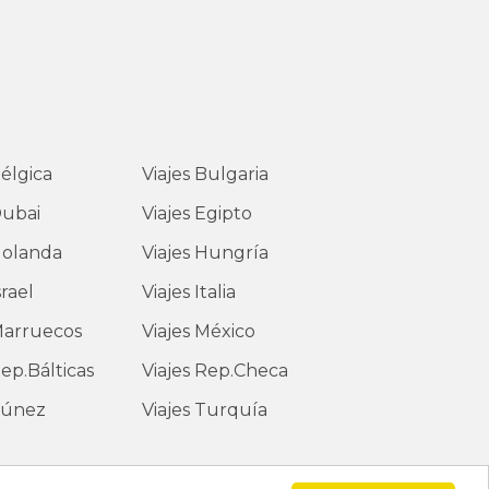
élgica
Viajes
Bulgaria
ubai
Viajes
Egipto
olanda
Viajes
Hungría
srael
Viajes
Italia
arruecos
Viajes
México
ep.Bálticas
Viajes
Rep.Checa
únez
Viajes
Turquía