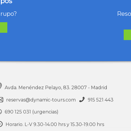
upos
grupo?
Reso
Avda. Menéndez Pelayo, 83. 28007 - Madrid
reservas@dynamic-tours.com
915 521 443
690 125 031 (urgencias)
Horario. L-V 9.30-14.00 hrs y 15.30-19.00 hrs