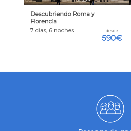
A.D.+ Vuelos + Tren + Seguro +
Tasas
Descubriendo Roma y
Florencia
7
días
, 6
noches
Detalle de la oferta [+]
desde
590€