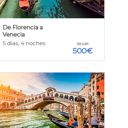
2N. Florencia A.D.+ 2N. Venecia
A.D. + Vuelos + Tren + Seguro +
Tasas
De Florencia a
Venecia
5
días
, 4
noches
Detalle de la oferta [+]
desde
500€
Roma, Florencia y Venecia
3N. Roma A.D. + 2N. Florencia A.D.