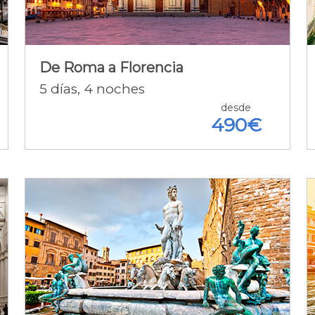
2N. Roma A.D. + 2N. Florencia
A.D.+ Vuelos + Tren + Seguro +
Tasas
De Roma a Florencia
5
días
, 4
noches
Detalle de la oferta [+]
desde
490€
Descubriendo Florencia y
Venecia
3N. Florencia A.D.+ 3N. Venecia