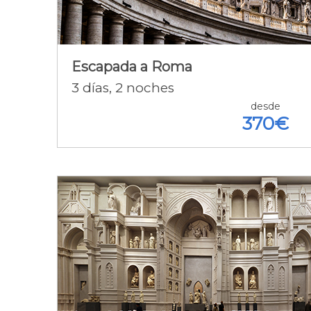
2N. Roma A.D. + Free Tour Por
Roma ¡GRATIS! + Vuelos + Seguro
+ Tasas
Escapada a Roma
3
días
, 2
noches
Detalle de la oferta [+]
desde
370€
Descubriendo Roma y
Florencia
3N. Roma A.D. + 3N. Florencia