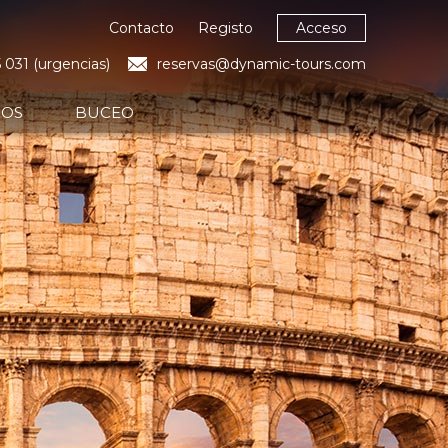
Contacto
Registo
Acceso
 031 (urgencias)
reservas@dynamic-tours.com
POS
BUCEO