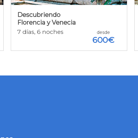
A.D. + Vuelos + Tren + Seguro +
Tasas
Descubriendo
Florencia y Venecia
7
días
, 6
noches
Detalle de la oferta [+]
desde
600€