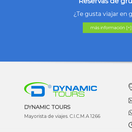
Reservas de gr
¿Te gusta viajar en 
más información [+]
DYNAMIC TOURS
Mayorista de viajes. C.I.C.M.A 1266