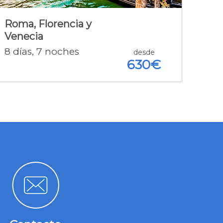
+ 2N. Venecia A.D.+ Vuelos +
Trenes + Tasas
Roma, Florencia y
Venecia
8
días
, 7
noches
Detalle de la oferta [+]
desde
630€