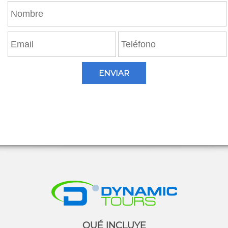
por persona.
almorzarán primero en el Aberdares Country
Club para salir después en vehículos de este
hotel (y sin guía acompañante) hacia el Lodge.
Una vez en su Lodge podrán disfrutar desde el
mismo, de la vista de los animales bebiendo,
comiendo sal o refrescándose en su
laguna/charca. Los pasajeros que se alojen en
ENVIAR
Serena Mountain Lodge, llegarán allí
directamente para el almuerzo y podrán
disfrutar de la vista de los animales bebiendo,
comiendo sal o refrescándose en su
laguna/charca. El Parque Nacional de
Aberdares es el bosque encantado de Kenia. Es
el tercer parque más grande de Kenia y en el
que sin duda destacan los espectaculares
saltos de agua, como el Keruru Kahuru de 270
m y el Gura de 240 m en el área sur, o las
Chania Falls en el sector central del parque.
Acostarse temprano no significa perderse la
acción. Se sabe que los huéspedes
permanecen despiertos toda la noche
QUÉ INCLUYE