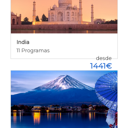
India
India
Ofertas del país [+]
11
Programas
desde
1441€
Japón