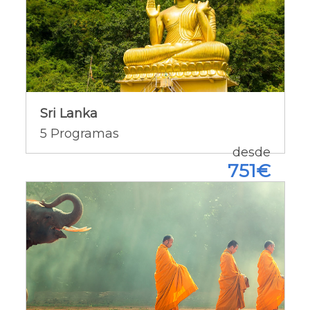
Sri Lanka
Sri Lanka
Ofertas del país [+]
5
Programas
desde
751€
Tailandia