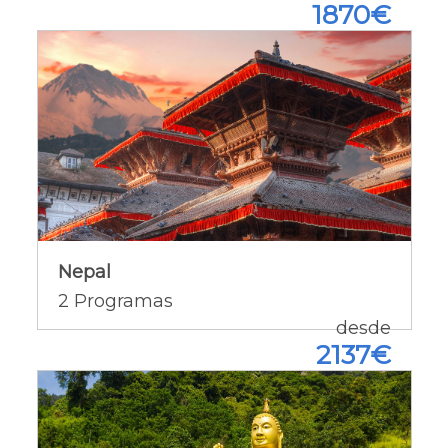
1870€
Nepal
Nepal
Ofertas del país [+]
2
Programas
desde
2137€